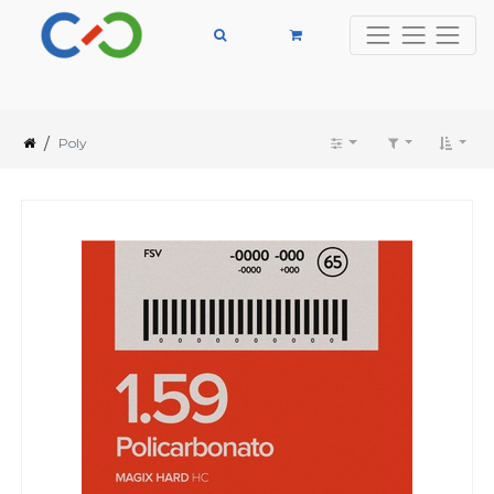
/
Poly