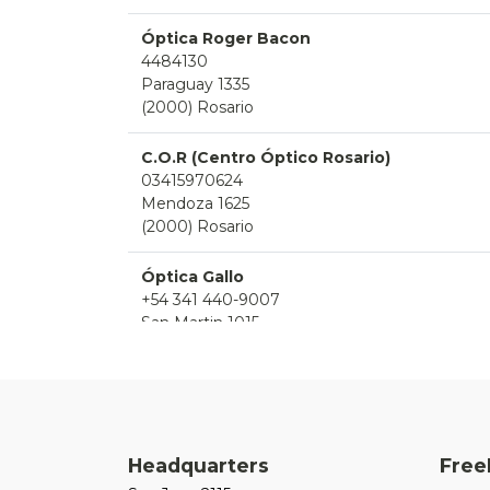
Óptica Roger Bacon
4484130
Paraguay 1335
(2000) Rosario
C.O.R (Centro Óptico Rosario)
03415970624
Mendoza 1625
(2000) Rosario
Óptica Gallo
+54 341 440-9007
San Martin 1015
(2000) Rosario Norte
Óptica Gallo (Sucursal Córdoba)
Córdoba 1642
Headquarters
Free
(2000) Rosario Norte