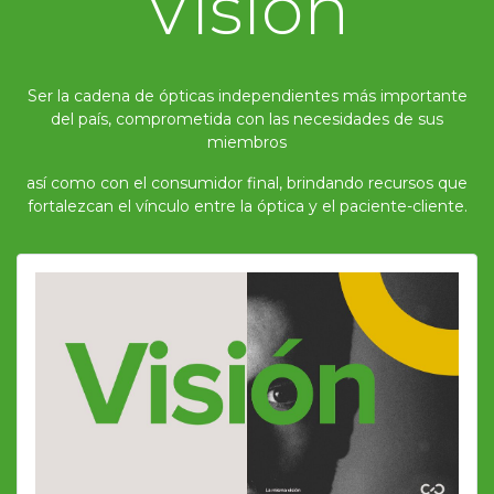
Visión
Ser la cadena de ópticas independientes más importante
del país, comprometida con las necesidades de sus
miembros
así como con el consumidor final, brindando recursos que
fortalezcan el vínculo entre la óptica y el paciente-cliente.