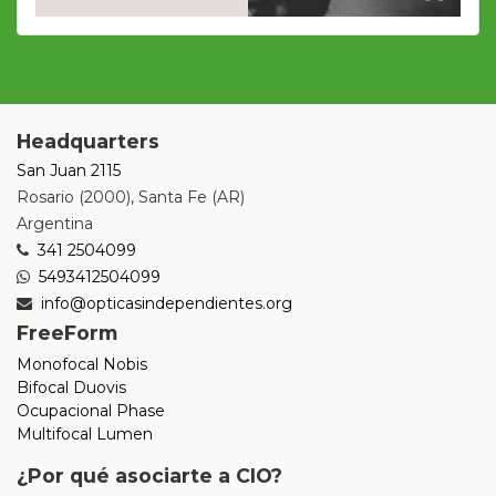
Headquarters
San Juan 2115
Rosario
(
2000
),
Santa Fe (AR)
Argentina
341 2504099
5493412504099
info@opticasindependientes.org
FreeForm
Monofocal Nobis
Bifocal Duovis
Ocupacional Phase
Multifocal Lumen
¿Por qué asociarte a CIO?