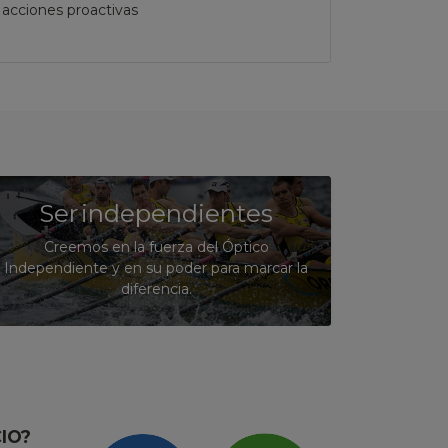
acciones proactivas
Ser independientes
Creemos en la fuerza del Óptico
Independiente y en su poder para marcar la
diferencia.
CIO?