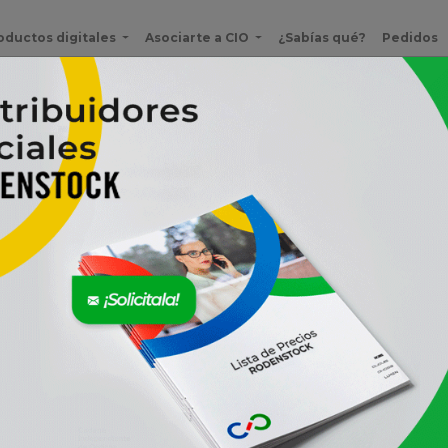
oductos digitales
Asociarte a CIO
¿Sabías qué?
Pedidos
n