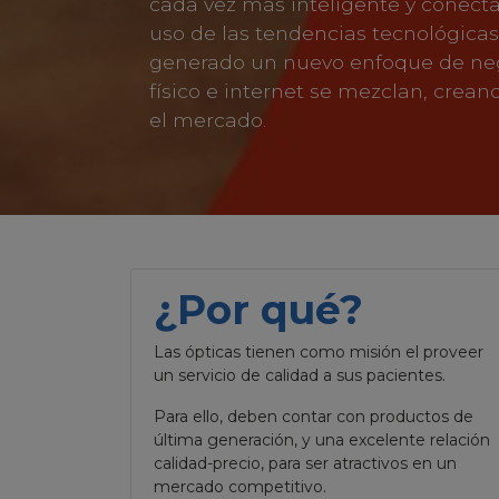
cada vez más inteligente y conectad
uso de las tendencias tecnológicas
generado un nuevo enfoque de nego
físico e internet se mezclan, crean
el mercado.
¿Por qué?
Las ópticas tienen como misión el proveer
un servicio de calidad a sus pacientes.
Para ello, deben contar con productos de
última generación, y una excelente relación
calidad-precio, para ser atractivos en un
mercado competitivo.