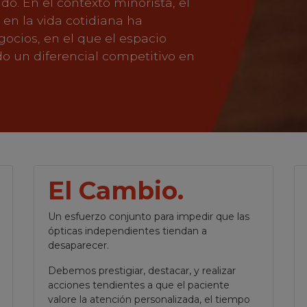
o. En el contexto minorista, el
 en la vida cotidiana ha
cios, en el que el espacio
do un diferencial competitivo en
El Cambio.
Un esfuerzo conjunto para impedir que las
ópticas independientes tiendan a
desaparecer.
Debemos prestigiar, destacar, y realizar
acciones tendientes a que el paciente
valore la atención personalizada, el tiempo