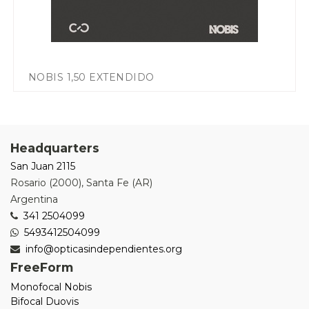
NOBIS 1,50 EXTENDIDO
Headquarters
San Juan 2115
Rosario
(
2000
),
Santa Fe (AR)
Argentina
341 2504099
5493412504099
info@opticasindependientes.org
FreeForm
Monofocal Nobis
Bifocal Duovis