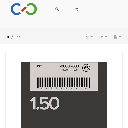
/
1.50