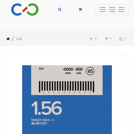
/
1.56