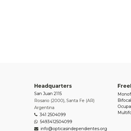
Headquarters
Free
San Juan 2115
Monof
Bifoca
Rosario
(
2000
),
Santa Fe (AR)
Ocupa
Argentina
Multi
341 2504099
5493412504099
info@opticasindependientes.org