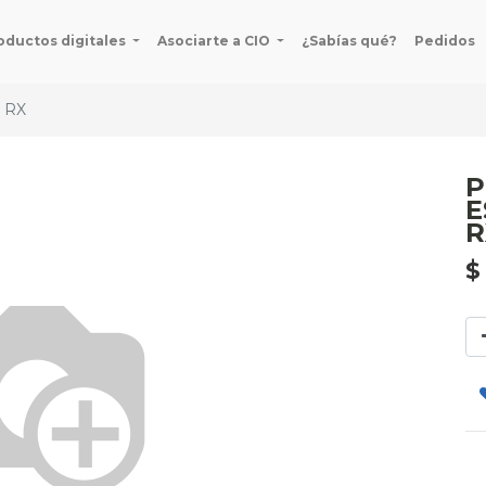
oductos digitales
Asociarte a CIO
¿Sabías qué?
Pedidos
 RX
P
E
R