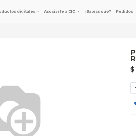
oductos digitales
Asociarte a CIO
¿Sabías qué?
Pedidos
P
R