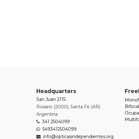
Headquarters
Free
San Juan 2115
Monof
Bifoca
Rosario
(
2000
),
Santa Fe (AR)
Ocupa
Argentina
Multi
341 2504099
5493412504099
info@opticasindependientes.org