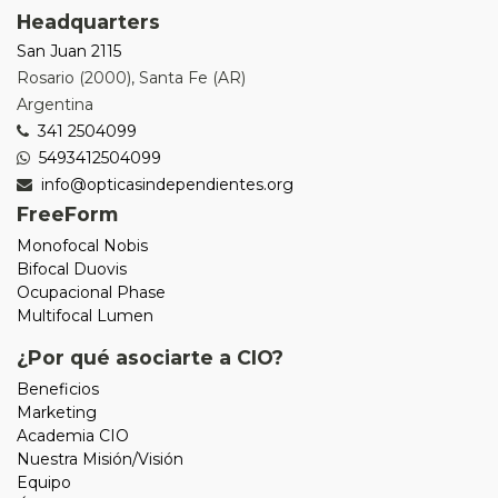
Headquarters
San Juan 2115
Rosario
(
2000
),
Santa Fe (AR)
Argentina
341 2504099
5493412504099
info@opticasindependientes.org
FreeForm
Monofocal Nobis
Bifocal Duovis
Ocupacional Phase
Multifocal Lumen
¿Por qué asociarte a CIO?
Beneficios
Marketing
Academia CIO
Nuestra Misión/Visión
Equipo