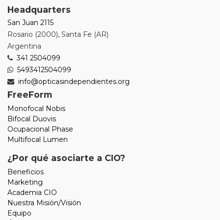
Headquarters
San Juan 2115
Rosario
(
2000
),
Santa Fe (AR)
Argentina
341 2504099
5493412504099
info@opticasindependientes.org
FreeForm
Monofocal Nobis
Bifocal Duovis
Ocupacional Phase
Multifocal Lumen
¿Por qué asociarte a CIO?
Beneficios
Marketing
Academia CIO
Nuestra Misión/Visión
Equipo