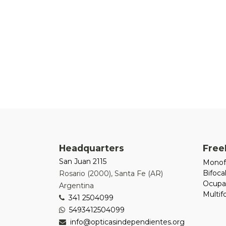
Headquarters
Free
San Juan 2115
Monof
Bifoca
Rosario
(
2000
),
Santa Fe (AR)
Ocupa
Argentina
Multi
341 2504099
5493412504099
info@opticasindependientes.org