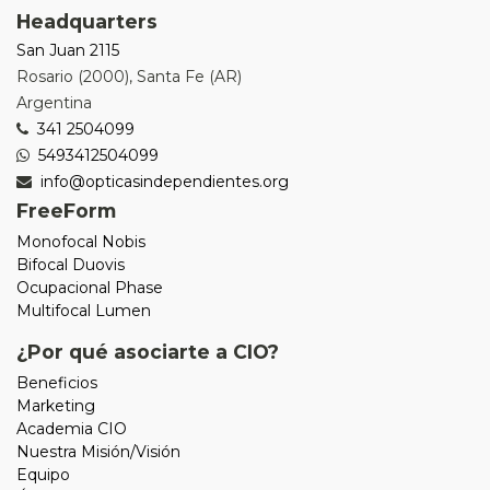
Headquarters
San Juan 2115
Rosario
(
2000
),
Santa Fe (AR)
Argentina
341 2504099
5493412504099
info@opticasindependientes.org
FreeForm
Monofocal Nobis
Bifocal Duovis
Ocupacional Phase
Multifocal Lumen
¿Por qué asociarte a CIO?
Beneficios
Marketing
Academia CIO
Nuestra Misión/Visión
Equipo